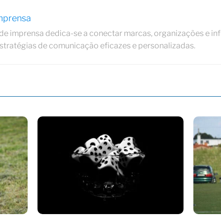
Imprensa
de imprensa dedica-se a conectar marcas, organizações e in
estratégias de comunicação eficazes e personalizadas.