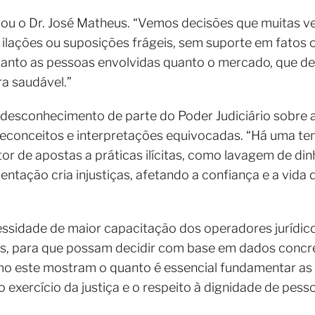
mou o Dr. José Matheus. “Vemos decisões que muitas 
lações ou suposições frágeis, sem suporte em fatos o
tanto as pessoas envolvidas quanto o mercado, que de
a saudável.”
o desconhecimento de parte do Poder Judiciário sobre 
reconceitos e interpretações equivocadas. “Há uma te
tor de apostas a práticas ilícitas, como lavagem de din
ntação cria injustiças, afetando a confiança e a vid
essidade de maior capacitação dos operadores jurídi
as, para que possam decidir com base em dados conc
o este mostram o quanto é essencial fundamentar as d
 exercício da justiça e o respeito à dignidade de pess