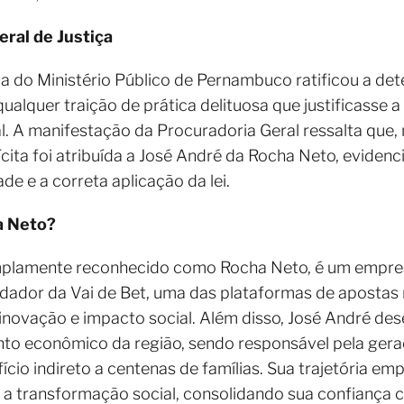
ral de Justiça
ça do Ministério Público de Pernambuco ratificou a d
ualquer traição de prática delituosa que justificasse 
l. A manifestação da Procuradoria Geral ressalta que
cita foi atribuída a José André da Rocha Neto, evide
de e a correta aplicação da lei.
a Neto?
mplamente reconhecido como Rocha Neto, é um empres
dador da Vai de Bet, uma das plataformas de apostas
 inovação e impacto social. Além disso, José André d
ento econômico da região, sendo responsável pela ger
ício indireto a centenas de famílias. Sua trajetória 
a transformação social, consolidando sua confiança