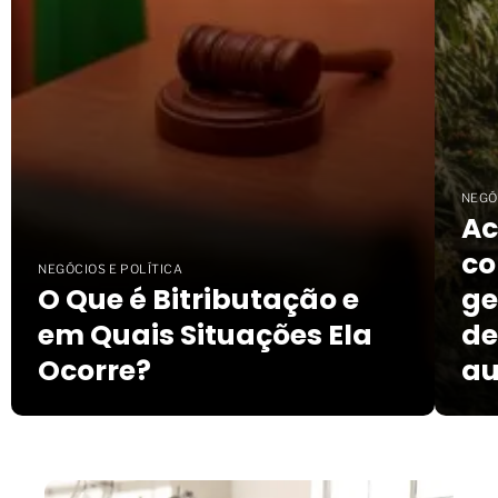
NEGÓ
Ac
co
NEGÓCIOS E POLÍTICA
O Que é Bitributação e
ge
em Quais Situações Ela
de
Ocorre?
a