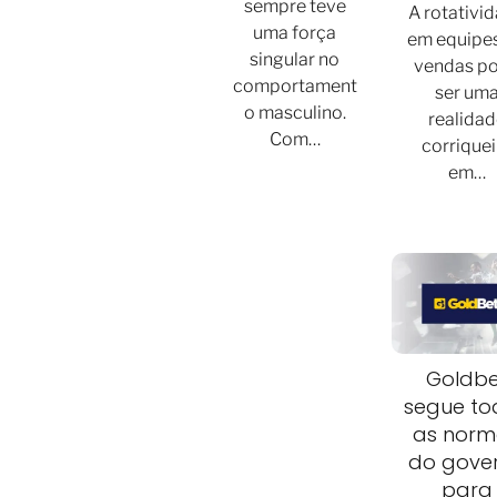
sempre teve
A rotativi
uma força
em equipe
singular no
vendas p
comportament
ser um
o masculino.
realidad
Com…
corriquei
em…
Goldbe
segue to
as norm
do gove
para