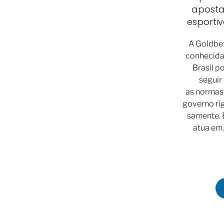
aposta
esporti
A Goldbe
conhecida
Brasil p
seguir
as normas
governo ri
samente. 
atua em