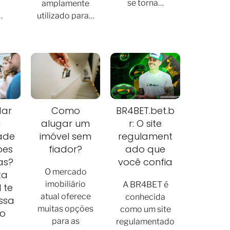
se torna…
amplamente
…
utilizado para…
dar
Como
BR4BET.bet.b
a
alugar um
r: O site
dade
imóvel sem
regulament
pes
fiador?
ado que
as?
você confia
O mercado
ta
imobiliário
A BR4BET é
l te
atual oferece
conhecida
ssa
muitas opções
como um site
o
para as
regulamentado