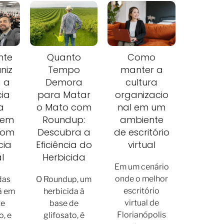
nte
Quanto
Como
niz
Tempo
manter a
 a
Demora
cultura
cia
para Matar
organizacio
a
o Mato com
nal em um
 em
Roundup:
ambiente
com
Descubra a
de escritório
cia
Eficiência do
virtual
al
Herbicida
Em um cenário
onde o melhor
das
O Roundup, um
escritório
á em
herbicida à
virtual de
te
base de
Florianópolis
o, e
glifosato, é