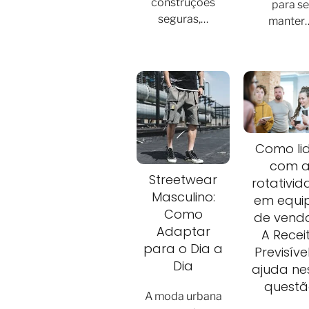
construções
para se
seguras,…
manter
Como li
com 
Streetwear
rotativi
Masculino:
em equi
Como
de vend
Adaptar
A Recei
para o Dia a
Previsíve
Dia
ajuda ne
questã
A moda urbana