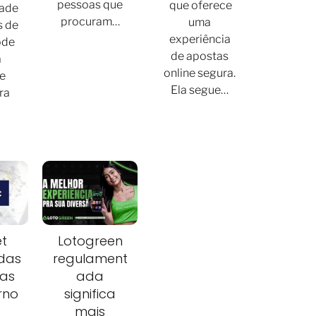
pessoas que
que oferece
dade
procuram…
uma
s de
experiência
ode
de apostas
a
online segura.
e
Ela segue…
ra
t
Lotogreen
das
regulament
as
ada
rno
significa
mais