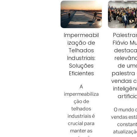
Impermeabil
Palestra
ização de
Flávio Mu
Telhados
destaca
Industriais:
relevân
Soluções
de um
Eficientes
palestra
vendas 
A
inteligên
impermeabiliza
artifici
ção de
telhados
O mundo 
industriais é
vendas est
crucial para
constan
manter as
atualizaçã