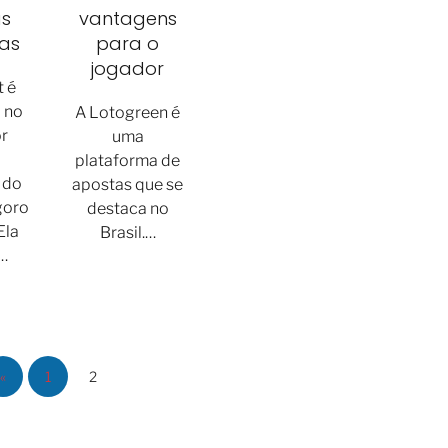
s
vantagens
vas
para o
jogador
t é
 no
A Lotogreen é
or
uma
plataforma de
 do
apostas que se
goro
destaca no
Ela
Brasil.…
…
«
1
2